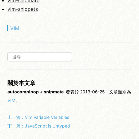
vim-snipmate
vim-snippets
VIM
關於本文章
autocomplpop + snipmate
發表於 2013-06-25，文章類別為
VIM
。
上一篇：
Vim Variable Variables
下一篇：
JavaScript is Untyped