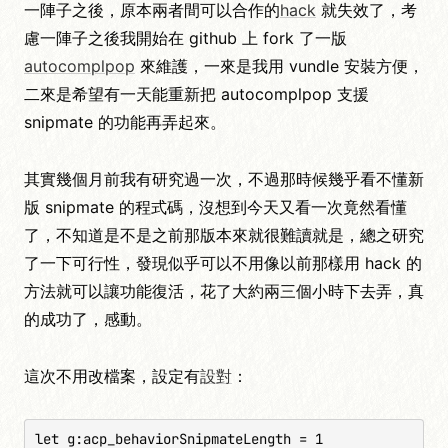
一陣子之後，原本兩者間可以合作的
hack
就失效了，考
慮一陣子之後我開始在 github 上 fork 了一版
autocomplpop
來維護，一來是我用 vundle 安裝方便，
二來是希望有一天能重新把 autocomplpop 支援
snipmate 的功能再弄起來。
其實幾個月前我有研究過一次，不過那時候幾乎看不懂新
版 snipmate 的程式碼，沒想到今天又看一次竟然看懂
了，不知道是不是之前那版本來就很難讀就是，總之研究
了一下可行性，發現似乎可以不用像以前那樣用 hack 的
方法就可以讓功能復活，花了大約兩三個小時下去弄，真
的成功了，感動。
這次不用改檔案，設定有
設對
：
let g:acp_behaviorSnipmateLength = 1