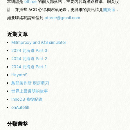
本網誌是
othree
的個人部落格，主要內容為網路標準、網頁設
計，穿插些 ACG 心得和敗家紀錄，更詳細的資訊請見
關於這
，
如要聯絡我請寄信到
othree@gmail.com
近期文章
Mitmproxy and iOS simulator
2024 北海道 Part 3
2024 北海道 Part 2
2024 北海道 Part 1
HayatoS
鳥部製作所 廚房剪刀
世界上最透明的故事
InnoDB 修復紀錄
onAutofill
分類彙整