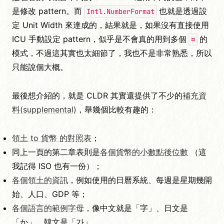
是修改 pattern。而
也就是透過設
Intl.NumberFormat
定 Unit Width 來達成的，結果就是，如果沒有直接使用
ICU 手動設定 pattern，似乎是不會真的用到多個
的
¤
模式，不過這其實也太細節了，我也不是非常熟悉，所以
只能說個大概。
最後想介紹的，就是 CLDR 其實還提供了不少的
補充資
料(supplemental)
，舉幾個比較有趣的：
領土 to 貨幣 的對照表
；
同上一頁的第二章表則是
各個貨幣的小數點後位數
（這
我記得 ISO 也有一份）；
各個領土的資訊
，例如使用的日曆系統、每週是星期幾開
始、人口、GDP 等；
各個語言的範例字母
，像中文就是「字」、日文是
「か」、韓文是「가」。