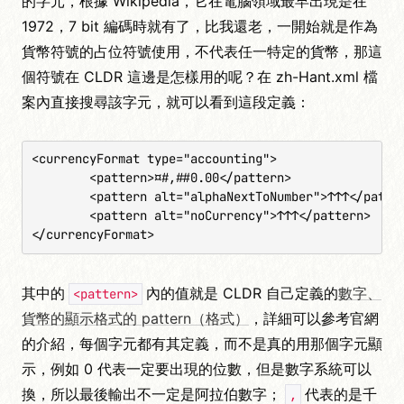
的字元，根據 Wikipedia，它在電腦領域最早出現是在
1972，7 bit 編碼時就有了，比我還老，一開始就是作為
貨幣符號的占位符號使用，不代表任一特定的貨幣，那這
個符號在 CLDR 這邊是怎樣用的呢？在 zh-Hant.xml 檔
案內直接搜尋該字元，就可以看到這段定義：
<currencyFormat type="accounting">

	<pattern>¤#,##0.00</pattern>

	<pattern alt="alphaNextToNumber">↑↑↑</pattern>

	<pattern alt="noCurrency">↑↑↑</pattern>

</currencyFormat>
其中的
內的值就是 CLDR 自己定義的
數字、
<pattern>
貨幣的顯示格式的 pattern（格式）
，詳細可以參考官網
的介紹，每個字元都有其定義，而不是真的用那個字元顯
示，例如 0 代表一定要出現的位數，但是數字系統可以
換，所以最後輸出不一定是阿拉伯數字；
代表的是千
,