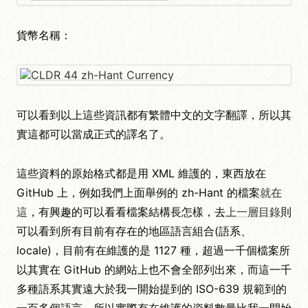
貨幣名稱：
可以看到以上這些資訊都有繁體中文的文字翻譯，所以其
實這都可以當成正式的譯名了。
這些資料的原始格式都是用 XML 維護的，東西放在
GitHub 上，例如我們上面舉例的 zh-Hant 的檔案
就在
這
，有興趣的可以看看檔案結構長怎樣，去
上一層目錄
則
可以看到所有目前有存在的地區語言組合(語系、
locale)，目前有在維護的是 1127 種，超過一千個檔案所
以其實在 GitHub 的網站上也不會全部列出來，而這一千
多種語系其實遠大於我一開始提到的 ISO-639 規範到的
一百多個語言，所以實際有在維護的資料數量比我一開始