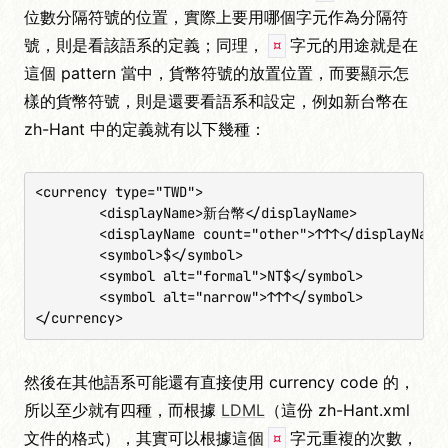
位數分隔符號的位置，實際上要用哪個字元作為分隔符
號，則是看該語系的定義；同理，
字元的用途就是在
¤
這個 pattern 當中，貨幣符號的放置位置，而要顯示怎
樣的貨幣符號，則是還要看語系和設定，例如新台幣在
zh-Hant 中的定義就有以下幾種：
<currency type="TWD">

	<displayName>新台幣</displayName>

	<displayName count="other">↑↑↑</displayName>

	<symbol>$</symbol>

	<symbol alt="formal">NT$</symbol>

	<symbol alt="narrow">↑↑↑</symbol>

</currency>
然後在其他語系可能還有直接使用 currency code 的，
所以至少就有四種，而根據
LDML
（這份 zh-Hant.xml
文件的格式），其實可以根據這個
字元重複的次數，
¤