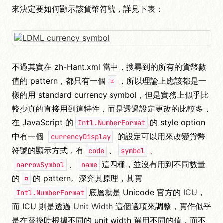
來決定要如何顯示該貨幣符號，詳見下表：
不過其實在 zh-Hant.xml 當中，搜尋到的所有的貨幣數
值的 pattern，都只有一個
，所以理論上應該都是一
¤
樣的用 standard currency symbol，但是實務上似乎比
較少真的直接用到這特性，而是透過設定更改的比較多，
在 JavaScript 的
的 style option
Intl.NumberFormat
中有一個
的設定可以用來改變貨幣
currencyDisplay
符號的顯示方式，有
、
、
code
symbol
、
這四種，並沒有用到不同數量
narrowSymbol
name
的
的 pattern。深究其原理，其實
¤
底層就是 Unicode 官方的
ICU
，
Intl.NumberFormat
而 ICU 則是透過
Unit Width
這個選項來調整，實作似乎
是在替換時根據不同的 unit width 選用不同的值，而不