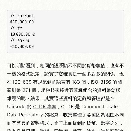
// zh-Hant

€10,000.00

// fr

10 000,00 €

// en-US

€10,000.00
可以明顯看到，相同的語系顯示不同的貨幣數值，也有不
一樣的格式設定，證實了它確實是一個多對多的關係，現
在 ISO-639 有規範到的語言有 183 個，ISO-3166 的國
家則是 271 個，相乘起來將近五萬種組合的資料是怎樣
維護的呢？結果，其實這些資料的定義和管理都是在
Unicode 的
CLDR 專案
，CLDR 是 Common Locale
Data Repository 的縮寫，收集整理了各種因為地區不同
而有差異的資料格式，除了上面提到的貨幣、數字之外，
還有像是日期、時間、度量衡、數字、姓名（姓前面還名