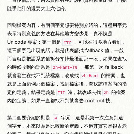
隨手估計的還要大上六七倍。
回到檔案內容，有兩個字元想要特別介紹的，這種用字元
表示特別意義的方法在其他地方蠻少見，真不愧是
Unicode 專案：第一個是
，可以在很多地方看到，
↑↑↑
這三個字元出現的話，就是代表請找 fallback 值，一般
而言就是把語系的值拆分扣掉最後面那一段，如果在查找
的時候收到的語系是
，那第一次 fallback
zh-Hant-TW
就會發生在找不到該檔案，改成找
的檔案，也
zh-Hant
就是上面範例那個檔案，找到檔案後，查找該檔案內的指
定的定義，結果定義是
時，就改成去找
的檔案
↑↑↑
zh
內的定義，如果一直都找不到就會去
root.xml
找。
第二個要介紹的則是
字元，這是我第一次注意到這
¤
個字元，本來以為是比較新的定義，不過其實它是很古老