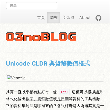
首頁
彙整
部落滾
About
O3noBLOG
Unicode CLDR 與貨幣數值格式
其實一直以來都有點好奇，像
這種可以根據語系
Intl
格式化輸出
數字、貨幣數值
或是
日期
等資料的工具函數，
它的資料集到底是哪裡來的？會很好奇是因為這其實是一