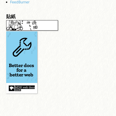
FeedBurner
貼紙