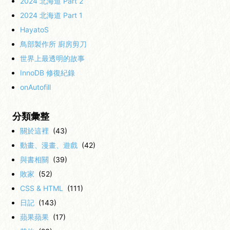
2024 北海道 Part 2
2024 北海道 Part 1
HayatoS
鳥部製作所 廚房剪刀
世界上最透明的故事
InnoDB 修復紀錄
onAutofill
分類彙整
關於這裡
(43)
動畫、漫畫、遊戲
(42)
與書相關
(39)
敗家
(52)
CSS & HTML
(111)
日記
(143)
蘋果蘋果
(17)