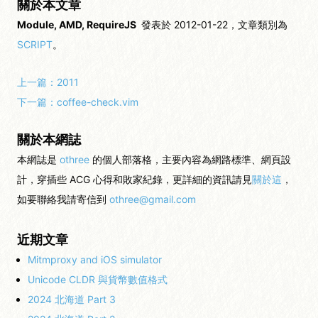
關於本文章
Module, AMD, RequireJS
發表於 2012-01-22，文章類別為
SCRIPT
。
上一篇：
2011
下一篇：
coffee-check.vim
關於本網誌
本網誌是
othree
的個人部落格，主要內容為網路標準、網頁設
計，穿插些 ACG 心得和敗家紀錄，更詳細的資訊請見
關於這
，
如要聯絡我請寄信到
othree@gmail.com
近期文章
Mitmproxy and iOS simulator
Unicode CLDR 與貨幣數值格式
2024 北海道 Part 3