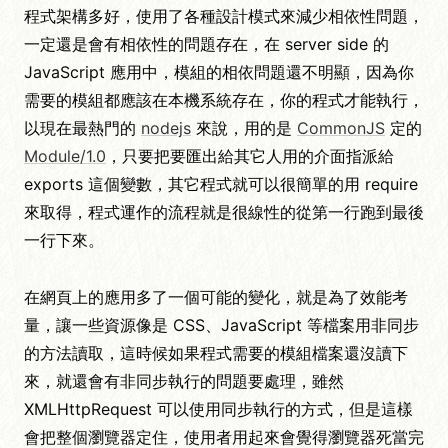
程式架構多好，使用了各種設計模式來減少相依性問題，
一定還是會有相依性的問題存在，在 server side 的
JavaScript 應用中，模組的相依問題還不明顯，因為你
需要的模組都應該在本機系統存在，你的程式才能執行，
以現在最熱門的
nodejs
來說，用的是
CommonJS
定的
Module/1.0
，只要把要匯出給其它人用的介面指派給
exports 這個變數，其它程式就可以很簡單的用 require
來取得，程式運作的流程就是很線性的從第一行跑到最後
一行下來。
在網頁上的應用多了一個可能的變化，就是為了效能考
量，讓一些資源像是 CSS、JavaScript 等檔案用非同步
的方法讀取，這時候如果程式需要的模組檔案還沒讀下
來，就還會有非同步執行的問題要處理，雖然
XMLHttpRequest 可以使用同步執行的方式，但是這樣
會把整個瀏覽器定住，使用者用起來會覺得瀏覽器死當完