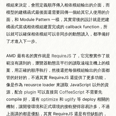
模組來決定，會照定義順序傳入相依模組輸出的介面，而
模型的建構函式最後面還需要回傳一個給其它人使用的介
面，和 Module Pattern 一樣，其實背後的設計就是把建
構函式當成相依模組建置完成的 callback function，所
以就可以確保相依模組可以非同步的動態讀入，都準備好
了才進入下一步。
AMD 最有名的實作就是
RequireJS
了，它完整實作了規
範沒有講到的，瀏覽器動態且平行的讀取遠端主機上的檔
案，用正確的順序執行，然後還把每個模組輸出的介面都
管的好好的，不過其實 RequireJS 還提供了更多功能，
像是作為 reousrce loader 來讀取 JavaScript 以外的資
源，配合
plugin
可以直接寫
CoffeeScript
不需要先
compile 好，還有
optimize
和
uglify
等 deploy 相關的
機制，讓開發環境和正式環境的接軌變得容易許多，不過
上面講的都是優點，其實 RequireJS 還是有些缺點的，