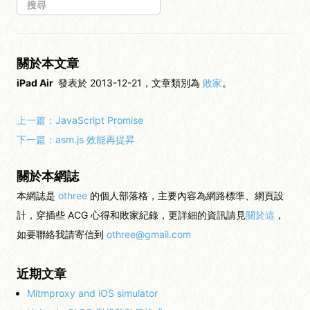
關於本文章
iPad Air
發表於 2013-12-21，文章類別為
敗家
。
上一篇：
JavaScript Promise
下一篇：
asm.js 效能再提昇
關於本網誌
本網誌是
othree
的個人部落格，主要內容為網路標準、網頁設
計，穿插些 ACG 心得和敗家紀錄，更詳細的資訊請見
關於這
，
如要聯絡我請寄信到
othree@gmail.com
近期文章
Mitmproxy and iOS simulator