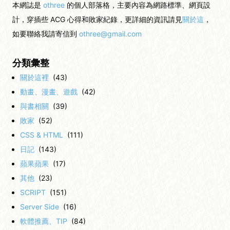
本網誌是
othree
的個人部落格，主要內容為網路標準、網頁設
計，穿插些 ACG 心得和敗家紀錄，更詳細的資訊請見
關於這
，
如要聯絡我請寄信到
othree@gmail.com
分類彙整
關於這裡
(43)
動畫、漫畫、遊戲
(42)
與書相關
(39)
敗家
(52)
CSS & HTML
(111)
日記
(143)
蘋果蘋果
(17)
其他
(23)
SCRIPT
(151)
Server Side
(16)
軟體推薦、TIP
(84)