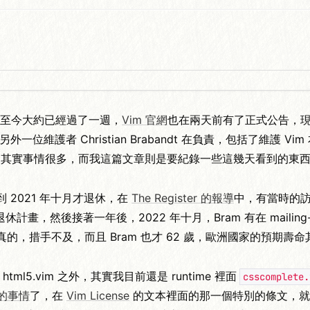
至今大約已經過了一週，
Vim 官網
也在兩天前有了正式公告，現
另外一位維護者 Christian Brabandt 在負責，包括了維
等等，其實事情很多，而我這篇文章則是要紀錄一些這幾天看到的東
久，到 2021 年十月才退休，在
The Register 的報導
中，有當時的
然後接著一年後，2022 年十月，Bram 有在 mailing-
的，措手不及，而且 Bram 也才 62 歲，歐洲國家的預期壽
l5.vim 之外，其實我目前還是 runtime 裡面
csscomplete.
e 的事情
了，在
Vim License
的文本裡面的那一個特別的條文，就是