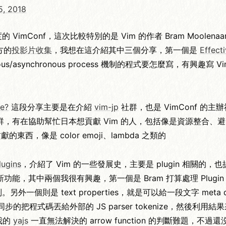
, 2018
 VimConf，這次比較特別的是 Vim 的作者 Bram Moolen
方的
投影片收集
，我想在這介紹其中三個分享，第一個是
Effect
ous/asynchronous process 機制的程式要怎麼寫，有興趣寫 V
re?
這段分享主要是在介紹
vim-jp
社群，也是 VimConf 
協助幫忙日本想貢獻 Vim 的人，包括像是資源整合、避免重工、協
東西，像是 color emoji、lambda 之類的
lugins
，介紹了 Vim 的一些發展史，主要是 plugin 相關的，也提到 
其中兩個我很有興趣，第一個是 Bram 打算處理 Plugin 
制。另外一個則是 text properties，就是可以給一段文字 
的把程式碼丟給外部的 JS parser tokenize，然後利用結果來加上 te
決我的
yajs
一直無法解決的 arrow function 的判斷難題，