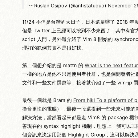
-- Ruslan Osipov (@antistatuquo)
November 25
11/24 不但是台灣的大日子，日本還舉辦了 2018 年度的
但是 Twitter 上已經可以挖到不少東西了，其中有官
script 入門，另外還介紹了 Vim 8 開始的 synchron
理好的範例其實不是很好找。
第二個想介紹的是 mattn 的
What is the next featu
一樣的地方是他不只是使用者社群，也是個開發者社群，有在
文件和一些文件撰寫等，接著就介紹了一些 vim-jp 貢獻的
最後一個就是 Bram 的
From hjkl To a plaform of p
換台更快的電腦），最後一段還提到一些未來可能的新功能，
解決方法，當然看起來都是走 Vim8 的 package 機
善現在的 syntax highlight 機制，理想上，我可以非同步
個資訊來決定用那個 Highlight Group，這可以解