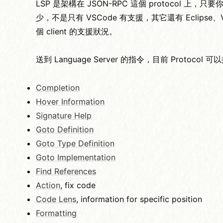
LSP 是架構在 JSON-RPC 這個 protocol 上
少，不是只有 VSCode 有支援，其它還有 Eclipse
個 client 的支援狀況。
送到 Language Server 的指令，目前 Protocol
Completion
Hover Information
Signature Help
Goto Definition
Goto Type Definition
Goto Implementation
Find References
Action
, fix code
Code Lens
, information for specific position
Formatting