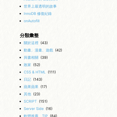
世界上最透明的故事
InnoDB 修復紀錄
onAutofill
分類彙整
關於這裡
(43)
動畫、漫畫、遊戲
(42)
與書相關
(39)
敗家
(52)
CSS & HTML
(111)
日記
(143)
蘋果蘋果
(17)
其他
(23)
SCRIPT
(151)
Server Side
(16)
軟體推薦、TIP
(84)