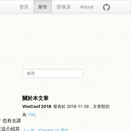
首頁
彙整
部落滾
About
關於本文章
VimConf 2018
發表於 2018-11-29，文章類別
為
VIM
。
ar 也有去講
在這介紹其
上一篇：
Chrome 10 週年