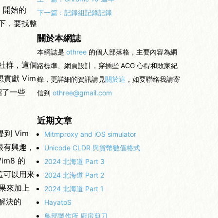
8 開始的
下一篇：
記錄組記錄記錄
參考一下，要找整
關於本網誌
本網誌是
othree
的個人部落格，主要內容為網
辦社群，這個
路標準、網頁設計，穿插些 ACG 心得和敗家紀
獻 Vim
錄，更詳細的資訊請見
關於這
，如要聯絡我請寄
紹了一些
信到
othree@gmail.com
近期文章
到 Vim
Mitmproxy and iOS simulator
我很有興趣，
Unicode CLDR 與貨幣數值格式
im8 的
2024 北海道 Part 3
為這可以用來
2024 北海道 Part 2
用結果來加上
2024 北海道 Part 1
解決的
HayatoS
鳥部製作所 廚房剪刀