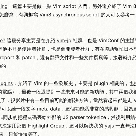
ting
，這篇主要是做一點 Vim script 入門，另外還介紹了 Vim 
的程式要怎麼寫，有興趣寫 Vim8 asynchronous script 的人可以
re?
這段分享主要是在介紹
vim-jp
社群，也是 VimConf 的主
他不只是使用者社群，也是個開發者社群，有在協助幫忙日本想貢
eport 和 patch，還有翻譯文件和一些文件撰寫等，接著就介
類的
lugins
，介紹了 Vim 的一些發展史，主要是 plugin 相關的，也提
議是換台更快的電腦），最後一段還提到一些未來可能的新功能，其中兩個
cy 的問題了，投影片中有一些目前可能的解決方法，當然看起來都是走 V
ies，就是可以給一段文字 meta data，這個功能我非常的感興趣，因
可以非同步的把程式碼丟給外部的 JS parser tokenize，然後利
這個資訊來決定用那個 Highlight Group，這可以解決我的
yajs
一直無法
會出來，只能慢慢等了。