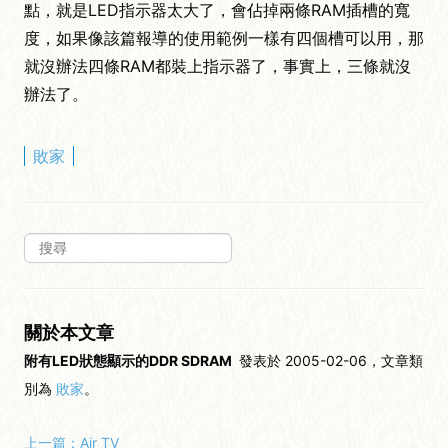
點，就是LED指示器太大了，會佔掉兩條RAM插槽的寬
度，如果像該篇報導的使用範例一樣有四個槽可以用，那
就沒辦法四條RAM都裝上指示器了，事實上，三條就沒
辦法了。
敗家
關於本文章
附有LED狀態顯示的DDR SDRAM
發表於 2005-02-06，文章類
別為
敗家
。
上一篇：
Air TV