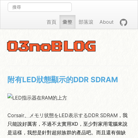
首頁
彙整
部落滾
About
O3noBLOG
附有LED狀態顯示的DDR SDRAM
Corsair、メモリ状態をLED表示するDDR
SDRAM
，我
只能說好厲害，不過不太實用XD，至少對家用電腦來說
是這樣，我想是針對超頻族群的產品吧。而且還有個缺