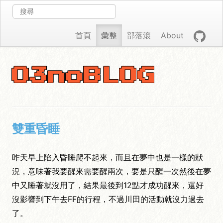
首頁
彙整
部落滾
About
O3noBLOG
雙重昏睡
昨天早上陷入昏睡爬不起來，而且在夢中也是一樣的狀
況，意味著我要醒來需要醒兩次，要是只醒一次然後在夢
中又睡著就沒用了，結果最後到12點才成功醒來，還好
沒影響到下午去FF的行程，不過川田的活動就沒力過去
了。