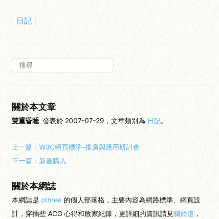
日記
關於本文章
雙重昏睡
發表於 2007-07-29，文章類別為
日記
。
上一篇：
W3C網頁標準-推廣與應用研討會
下一篇：
新書購入
關於本網誌
本網誌是
othree
的個人部落格，主要內容為網路標準、網頁設
計，穿插些 ACG 心得和敗家紀錄，更詳細的資訊請見
關於這
，