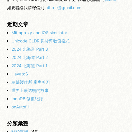
如要聯絡我請寄信到
othree@gmail.com
近期文章
Mitmproxy and iOS simulator
Unicode CLDR 與貨幣數值格式
2024 北海道 Part 3
2024 北海道 Part 2
2024 北海道 Part 1
HayatoS
鳥部製作所 廚房剪刀
世界上最透明的故事
InnoDB 修復紀錄
onAutofill
分類彙整
關於這裡
(43)