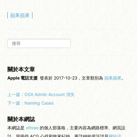
蘋果蘋果
關於本文章
Apple 電話支援
發表於 2017-10-23，文章類別為
蘋果蘋果
。
上一篇：
OSX Admin Account 消失
下一篇：
Naming Cases
關於本網誌
本網誌是
othree
的個人部落格，主要內容為網路標準、網頁設
計，穿插些 ACG 心得和敗家紀錄，更詳細的資訊請見
關於這
，