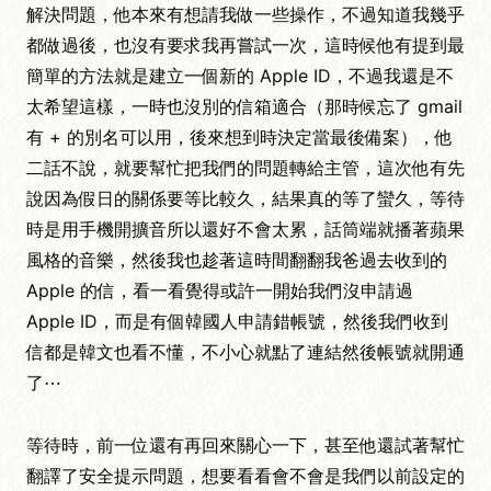
解決問題，他本來有想請我做一些操作，不過知道我幾乎
都做過後，也沒有要求我再嘗試一次，這時候他有提到最
簡單的方法就是建立一個新的 Apple ID，不過我還是不
太希望這樣，一時也沒別的信箱適合（那時候忘了 gmail
有 + 的別名可以用，後來想到時決定當最後備案），他
二話不說，就要幫忙把我們的問題轉給主管，這次他有先
說因為假日的關係要等比較久，結果真的等了蠻久，等待
時是用手機開擴音所以還好不會太累，話筒端就播著蘋果
風格的音樂，然後我也趁著這時間翻翻我爸過去收到的
Apple 的信，看一看覺得或許一開始我們沒申請過
Apple ID，而是有個韓國人申請錯帳號，然後我們收到
信都是韓文也看不懂，不小心就點了連結然後帳號就開通
了⋯
等待時，前一位還有再回來關心一下，甚至他還試著幫忙
翻譯了安全提示問題，想要看看會不會是我們以前設定的