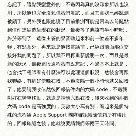
忘記了，這點我蠻意外的，不過因為真的沒印象所以也沒
用，所以他也完全沒勉強我們測試，而且其實我已經亂測
被鎖了，另外我也跟他說了目前推測可能是因為以前亂點
到信件連結造呈現在的狀況。最後等了應該有半小時吧，
終於等到了，這位主管的聲音聽起來和前一位差不多年
輕，有點意外，再來就是他接電話前，已經跟前面那位交
接好我的問題了，所以我不用再重新說明一次，而且是最
新的狀況，最後這段過程我有點忘記，不過基本上就是，
他會找工程師看有什麼法可以處理這個狀況，然後會再跟
我聯絡，有約好傍晚在撥，不過沒隔一個小時他就又回撥
了，他要請我收信然後回報信件內的六碼 code，不過我
剛好在騎車移動，就還是請他六點在撥，後來收到的那個
六碼 code 是高強度的，英數大小寫有別，看起來是個特
殊的流程給 Apple Support 團隊確認帳號信箱所有權用
的，回報確認之後，他就說要請我們等兩三天時間。