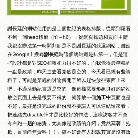
謝長廷的網站使用的是上個世紀的表格排版，從頭到尾看
不到一個head標籤（h1～h6），從網頁標題和頁面主體
我都沒辦法第一時間判斷是不是謝長廷的競選網站，雖然
在Google上搜尋
謝長廷
時這個網站還是排第一，但是這
些設計都是對SEO和親和力很不好的，而我覺得最糟糕的
一點是
政績
，昨天進去看竟然是空的，今天看已經有些資
料了，可能是某處的討論傳開了所以趕快放些東西上來
吧，不過
活動紀實
還是空的，像這樣需要形象良好的網站
放空頁面上去是很要不得的，就算放一個
施工中
頁面也是
不好，最好是沒完成的部份就不要讓人可以連結進來看，
把連結先disable掉才是比較好的作法，這樣訪客才不會
有白跑一趟的感覺，尤其像是政績的介紹，竟然寫著「抱
歉，目前尚無資料！！」搞不好會有人想說其實是沒有政