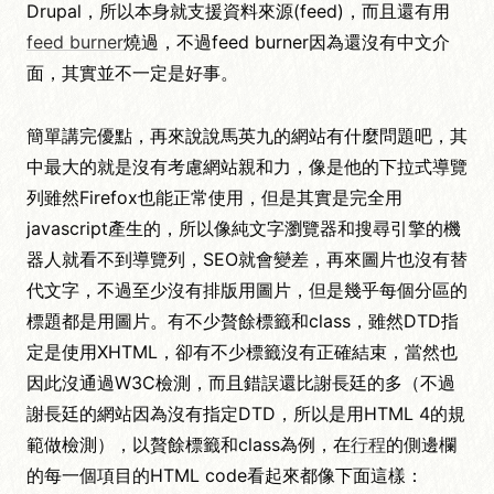
Drupal，所以本身就支援資料來源(feed)，而且還有用
feed burner
燒過，不過feed burner因為還沒有中文介
面，其實並不一定是好事。
簡單講完優點，再來說說馬英九的網站有什麼問題吧，其
中最大的就是沒有考慮網站親和力，像是他的下拉式導覽
列雖然Firefox也能正常使用，但是其實是完全用
javascript產生的，所以像純文字瀏覽器和搜尋引擎的機
器人就看不到導覽列，SEO就會變差，再來圖片也沒有替
代文字，不過至少沒有排版用圖片，但是幾乎每個分區的
標題都是用圖片。有不少贅餘標籤和class，雖然DTD指
定是使用XHTML，卻有不少標籤沒有正確結束，當然也
因此沒通過W3C檢測，而且錯誤還比謝長廷的多（不過
謝長廷的網站因為沒有指定DTD，所以是用HTML 4的規
範做檢測），以贅餘標籤和class為例，在
行程
的側邊欄
的每一個項目的HTML code看起來都像下面這樣：