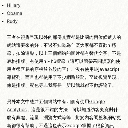
Hillary
Obama
Rudy
三者在視覺呈現以外的部份其實都是比國內兩位候選人的
網站還要來的好，不過不知道為什麼大家都不喜歡h1標
籤，扣除這點，以上三個網站的圖片都有替代文字、不是
表格排版、有使用h1~h6標籤（這可以讓螢幕閱讀器的使
用者很容易的穿梭於各段內容）、沒有使用純javascript
導覽列、而且也都使用了不少網路服務。至於視覺呈現，
像是排版、配色等非我專長，所以我就都不做評論了。
另外本文中總共五個網站中有四個有使用
Google
Analytics
，這是很不錯的方法，可以知道訪客究竟對什
麼有興趣、流量、瀏覽方式等等，對於內容調整和網站更
新都很有幫助，不過這也表示Google掌握了很多資訊