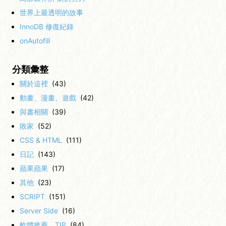
世界上最透明的故事
InnoDB 修復紀錄
onAutofill
分類彙整
關於這裡
(43)
動畫、漫畫、遊戲
(42)
與書相關
(39)
敗家
(52)
CSS & HTML
(111)
日記
(143)
蘋果蘋果
(17)
其他
(23)
SCRIPT
(151)
Server Side
(16)
軟體推薦、TIP
(84)