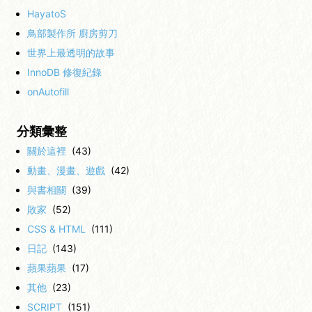
HayatoS
鳥部製作所 廚房剪刀
世界上最透明的故事
InnoDB 修復紀錄
onAutofill
分類彙整
關於這裡
(43)
動畫、漫畫、遊戲
(42)
與書相關
(39)
敗家
(52)
CSS & HTML
(111)
日記
(143)
蘋果蘋果
(17)
其他
(23)
SCRIPT
(151)