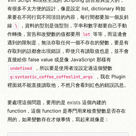
有很多不太方便的設計，像是設定 list, dictionary 時如
果要在不同行寫不同項目的內容，每行間都要加一個反斜
線
，資料的型別是強型別，字串和數字都要自己手動
\
作轉換，宣告和改變數的值都要用
等等，而這邊會
let
遇到的限制是，無法存取任何一個不存在的變數，要是有
存取到的話都會出現錯誤，即使只有讀取值也是，並不會
直接給你 false value 或是像 JavaScript 那樣有
，所以要是使用者沒設定過這個變數
undefined
，我在 Plugin
g:syntastic_coffee_coffeelint_args
裡面就不能直接讀取他，不然只會看到紅色的錯誤訊息。
要處理這個問題，要用的是
exists
這個內建的
function，這個 function 是專門用來檢查變數是否存在
用的，如果變數存在才做事情，寫起來就像是：