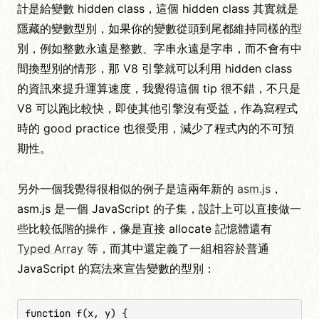
計是給變數 hidden class，這個 hidden class 其實就是
隱藏的變數型別，如果你的變數從頭到尾都維持同樣的型
別，例如整數永遠是整數、字串永遠是字串，而不會有中
間換型別的情形，那 V8 引擎就可以利用 hidden class
的資訊來提升運算速度，我覺得這個 tip 很不錯，不只是
V8 可以跑比較快，即使其他引擎沒有受益，作為寫程式
時的 good practice 也很受用，減少了程式內的不可預
期性。
另外一個我覺得很相似的例子是這兩年新的
asm.js
，
asm.js 是一個 JavaScript 的子集，設計上可以直接做一
些比較低階的操作，像是直接 allocate 記憶體還有
Typed Array
等，而其中還定義了一組相容於普通
JavaScript 的寫法來宣告變數的型別：
function f(x, y) {
