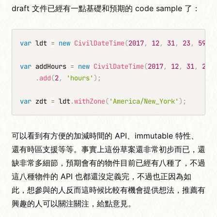
draft 文件已經有一點基礎和預期的 code sample 了：
var
 ldt 
=
new
CivilDateTime
(
2017
,
12
,
31
,
23
,
59
)
;
var
 addHours 
=
new
CivilDateTime
(
2017
,
12
,
31
,
23
,
.
add
(
2
,
'hours'
)
;
var
 zdt 
=
 ldt
.
withZone
(
'America/New_York'
)
;
可以看到有方便的加減時間的 API、immutable 特性、
還有時區支援等等。事實上這份草案還非常初步而已，還
缺非常多細節，預期會有的物件目前已經有八種了，不過
這八種物件的 API 也都還沒定義完，不過也正因為如
此，想參與的人反而這時候比較有機會提供想法，推薦有
興趣的人可以關注關注，給點意見。