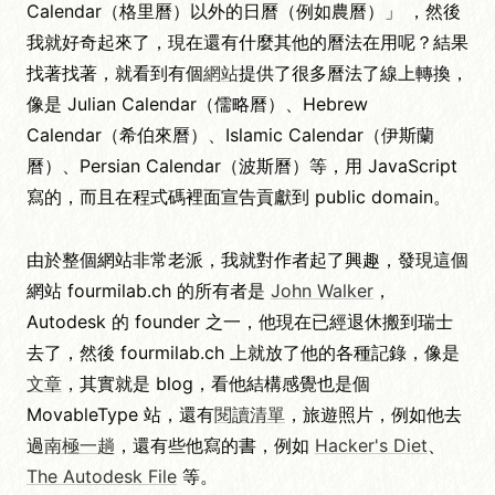
Calendar（格里曆）以外的日曆（例如農曆）」 ，然後
我就好奇起來了，現在還有什麼其他的曆法在用呢？結果
找著找著，就看到有個
網站
提供了很多曆法了線上轉換，
像是 Julian Calendar（儒略曆）、Hebrew
Calendar（希伯來曆）、Islamic Calendar（伊斯蘭
曆）、Persian Calendar（波斯曆）等，用 JavaScript
寫的，而且在程式碼裡面宣告貢獻到 public domain。
由於整個網站非常老派，我就對作者起了興趣，發現這個
網站 fourmilab.ch 的所有者是
John Walker
，
Autodesk 的 founder 之一，他現在已經退休搬到瑞士
去了，然後 fourmilab.ch 上就放了他的各種記錄，像是
文章
，其實就是 blog，看他結構感覺也是個
MovableType 站，還有
閱讀清單
，旅遊照片，例如他去
過
南極一趟
，還有些他寫的書，例如
Hacker's Diet
、
The Autodesk File
等。