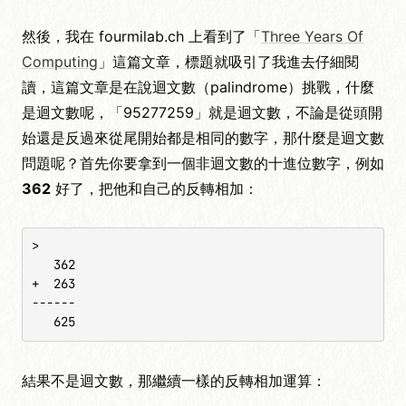
然後，我在 fourmilab.ch 上看到了「
Three Years Of
Computing
」這篇文章，標題就吸引了我進去仔細閱
讀，這篇文章是在說迴文數（palindrome）挑戰，什麼
是迴文數呢，「95277259」就是迴文數，不論是從頭開
始還是反過來從尾開始都是相同的數字，那什麼是迴文數
問題呢？首先你要拿到一個非迴文數的十進位數字，例如
362
好了，把他和自己的反轉相加：
>

   362

+  263

------

   625
結果不是迴文數，那繼續一樣的反轉相加運算：