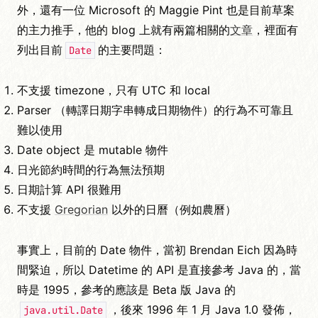
外，還有一位 Microsoft 的 Maggie Pint 也是目前草案
的主力推手，他的 blog 上就有兩篇相關的
文
章
，裡面有
列出目前
的主要問題：
Date
不支援 timezone，只有 UTC 和 local
Parser （轉譯日期字串轉成日期物件）的行為不可靠且
難以使用
Date object 是 mutable 物件
日光節約時間的行為無法預期
日期計算 API 很難用
不支援
Gregorian
以外的日曆（例如農曆）
事實上，目前的 Date 物件，當初 Brendan Eich 因為時
間緊迫，所以 Datetime 的 API 是直接參考 Java 的，當
時是 1995，參考的應該是 Beta 版 Java 的
，後來 1996 年 1 月 Java 1.0 發佈，
java.util.Date