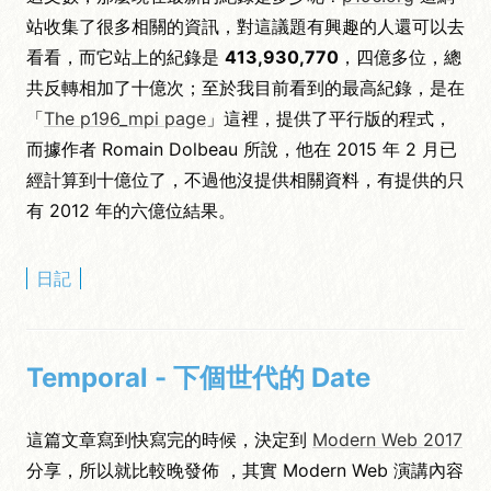
站收集了很多相關的資訊，對這議題有興趣的人還可以去
看看，而它站上的紀錄是
413,930,770
，四億多位，總
共反轉相加了十億次；至於我目前看到的最高紀錄，是在
「
The p196_mpi page
」這裡，提供了平行版的程式，
而據作者 Romain Dolbeau 所說，他在 2015 年 2 月已
經計算到十億位了，不過他沒提供相關資料，有提供的只
有 2012 年的六億位結果。
日記
Temporal - 下個世代的 Date
這篇文章寫到快寫完的時候，決定到
Modern Web 2017
分享，所以就比較晚發佈 ，其實 Modern Web 演講內容