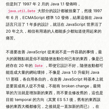
但是到了 1997 年 2 月的 Java 1.1 發佈時，
大部分的設計都被捨棄了，然後 1997
java.util.Date
年 6 月，ECMAScript 標準 1.0 發佈，結果這個在 Java
語言只活了 1 年多的設計，就活在 JavaScript 世界活了
20 年之久，相信有用過的人都能多少都知道使用起來的
痛苦。
不過要改善 JavaScript 從來就不是一件容易的事情，最
大的困難點就是你不能隨便改動任何已有的東西，像是已
經存在 20 年的
，即使它設計不好，隨便改動都可
Date
能造成大量的網站壞掉，不像是 Java 1.0 升級到 Java
1.1 那樣，各自用各自的，在改善 JavaScript 時基本上就
是要當成有人從不升級，不能有 broken change，最簡
單的方法就是增加新的東西，而不要去修改舊的，這也是
目前 temporal 的方向（其實 ES 5.1 後，舊有的東西該
修的東西大概都修完，之後就是一直加新的而已），在