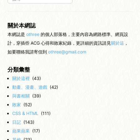
關於本網誌
本網誌是
othree
的個人部落格，主要內容為網路標準、網頁設
計，穿插些 ACG 心得和敗家紀錄，更詳細的資訊請見
關於這
，
如要聯絡我請寄信到
othree@gmail.com
分類彙整
關於這裡
(43)
動畫、漫畫、遊戲
(42)
與書相關
(39)
敗家
(52)
CSS & HTML
(111)
日記
(143)
蘋果蘋果
(17)
其他
(23)