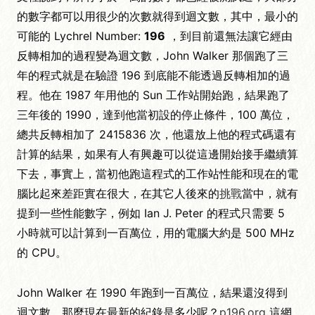
的數字都可以用很少的次數就得到迴文數，其中，最小的
可能的 Lychrel Number:
196
，到目前還無法讓它經由
反轉相加的過程變為迴文數，John Walker 那個跑了三
年的程式就是在驗證 196 到底能不能透過反轉相加的過
程。他在 1987 年用他的 Sun 工作站開始跑，結果跑了
三年後的 1990，達到他當初設的停止條件，100 萬位，
總共反轉相加了 2415836 次，他還放上他的程式碼還有
計算的結果，如果有人有興趣可以從這邊開始接手繼續算
下去，事實上，當初他跑這程式的工作站性能和現在的電
腦比起來差距實在很大，在其它人後來的
挑戰
當中，就有
提到一些性能數字，例如 Ian J. Peter 的程式只需要 5
小時就可以計算到一百萬位，用的電腦大約是 500 MHz
的 CPU。
John Walker 在 1990 年跑到一百萬位，結果還沒得到
迴文數，那麼現在最新的紀錄是多少呢？
p196.org
這網