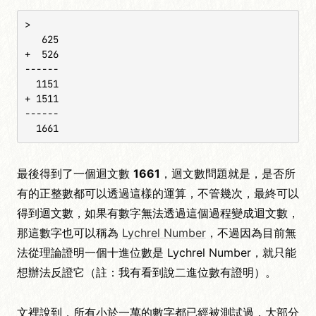
>

   625

+  526

------

  1151

+ 1511

------

  1661
最後得到了一個迴文數
1661
，迴文數問題就是，是否所
有的正整數都可以透過這樣的運算，不管幾次，最終可以
得到迴文數，如果有數字無法透過這個過程變成迴文數，
那這數字也可以稱為
Lychrel Number
，不過因為目前無
法從理論證明一個十進位數是 Lychrel Number，就只能
想辦法反證它（註：我有看到說二進位數有證明）。
文裡說到，所有小於一萬的數字都已經被測試過，大部分