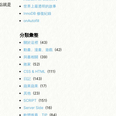
點就是
世界上最透明的故事
InnoDB 修復紀錄
onAutofill
分類彙整
關於這裡
(43)
動畫、漫畫、遊戲
(42)
與書相關
(39)
敗家
(52)
CSS & HTML
(111)
日記
(143)
蘋果蘋果
(17)
其他
(23)
SCRIPT
(151)
Server Side
(16)
軟體推薦、TIP
(84)