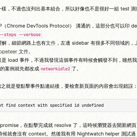
大部分一樣，不過也沒列出基本組合，所以好像也不是很好一組 test 
（Chrome DevTools Protocol） 溝通的，這部分也可以印 deb
--steps --verbose
好理解，細節網路上也有
文件
，左邊 sidebar 有很多不同領域的
ppeteer 文件
。
l，預設是 load 事件，不過我發現這個事件有時候會觸發不到，雖然
這樣的案例就先都改成
了。
networkidle2
總之就是發點擊事件點連結後，要檢查新頁面的內容會出現錯誤
ot find context with specified id undefined
promise，在點擊完成就 resolve 了，這時候瀏覽器去開新網
 context。然後我有用 Nightwatch helper 測試