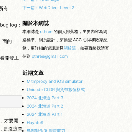
下一篇：
WebDriver Level 2
測所有
關於本網誌
ug log：
本網誌是
othree
的個人部落格，主要內容為網
路標準、網頁設計，穿插些 ACG 心得和敗家紀
，上面的
錄，更詳細的資訊請見
關於這
，如要聯絡我請寄
信到
othree@gmail.com
我看開發工
近期文章
Mitmproxy and iOS simulator
：
Unicode CLDR 與貨幣數值格式
2024 北海道 Part 3
2024 北海道 Part 2
2024 北海道 Part 1
頁，才要開
HayatoS
過，是沒這問
鳥部製作所 廚房剪刀