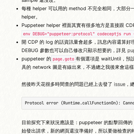
sample 還沒改。
每種 helper 可以用的 method 不完全相同，
helper。
Puppeteer helper 裡面其實有很多地方是直接跟 CDP
env DEBUG="puppeteer:protocol" codeceptjs run 
開 CDP 的 log 的話資訊量會超多，訊息內容還算
DEBUG 參數也可以自己修改只顯示想要的，詳見
pu
puppeteer 的
有個選項是 waitUnti
page.goto
具的 network 圖是有線出來，不過總之我後來會
然後昨天花很多時間查的問題已經上去發了
issue
，
Protocol error (Runtime.callFunctionOn): Cann
目前探究下來狀況應該是：puppeteer 的點擊回傳的 
始發出請求，新的網頁還沒準備好，所以要做檢查的時候就會沒有