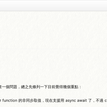
查一個問題，總之先條列一下目前覺得幾個重點：
or function 的非同步取值，現在支援用 async await 了，不過 c